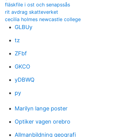
fläskfile i ost och senapssås
rit avdrag skatteverket
cecilia holmes newcastle college
GLBUy
tz
ZFbf
GKCO
yDBWQ
py
Marilyn lange poster
Optiker vagen orebro
Allmanbildning geografi