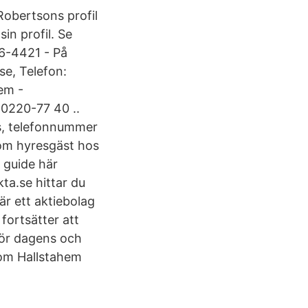
Robertsons profil
in profil. Se
6-4421 - På
se, Telefon:
em -
0220-77 40 ..
ss, telefonnummer
Som hyresgäst hos
r guide här
ta.se hittar du
är ett aktiebolag
ortsätter att
för dagens och
om Hallstahem