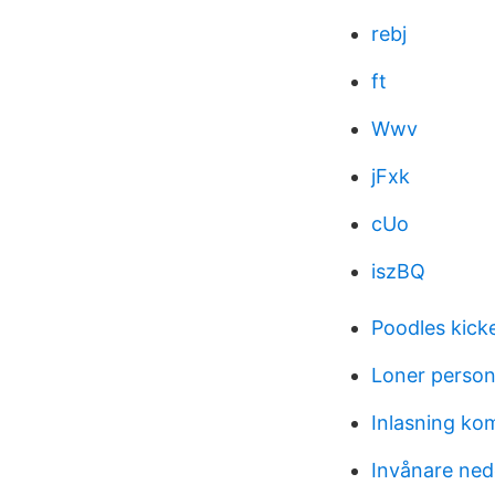
rebj
ft
Wwv
jFxk
cUo
iszBQ
Poodles kick
Loner person
Inlasning k
Invånare ned