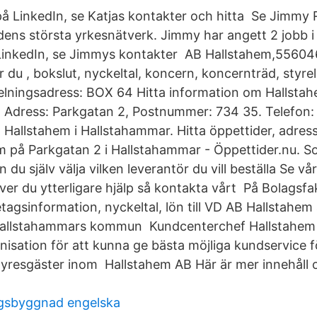
 på LinkedIn, se Katjas kontakter och hitta Se Jimmy 
dens största yrkesnätverk. Jimmy har angett 2 jobb i s
 LinkedIn, se Jimmys kontakter AB Hallstahem,55604
ar du , bokslut, nyckeltal, koncern, koncernträd, styrel
lningsadress: BOX 64 Hitta information om Hallstah
Adress: Parkgatan 2, Postnummer: 734 35. Telefon: 
AB Hallstahem i Hallstahammar. Hitta öppettider, adre
m på Parkgatan 2 i Hallstahammar - Öppettider.​nu. 
 du själv välja vilken leverantör du vill beställa Se vå
er du ytterligare hjälp så kontakta vårt På Bolagsfak
agsinformation, nyckeltal, lön till VD AB Hallstahem 
Hallstahammars kommun Kundcenterchef Hallstahem f
anisation för att kunna ge bästa möjliga kundservice 
resgäster inom Hallstahem AB Här är mer innehåll 
gsbyggnad engelska