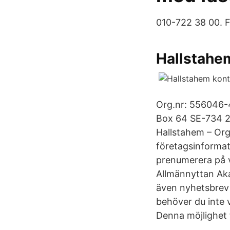
010-722 38 00. F
Hallstahe
Org.nr: 556046-4
Box 64 SE-734 2
Hallstahem – Or
företagsinformati
prenumerera på v
Allmännyttan Aka
även nyhetsbrev 
behöver du inte vä
Denna möjlighet 