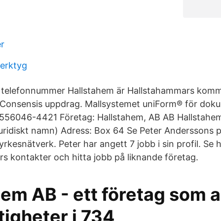
er
verktyg
ka telefonnummer Hallstahem är Hallstahammars kom
. Consensis uppdrag. Mallsystemet uniForm® för dok
 556046-4421 Företag: Hallstahem, AB AB Hallstahem
uridiskt namn) Adress: Box 64 Se Peter Anderssons pr
yrkesnätverk. Peter har angett 7 jobb i sin profil. Se h
rs kontakter och hitta jobb på liknande företag.
em AB - ett företag som 
igheter i 734