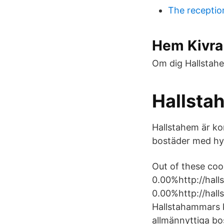
The receptio
Hem Kivra 
Om dig Hallstahe
Hallsta
Hallstahem är ko
bostäder med hyr
Out of these coo
0.00%http://hall
0.00%http://hal
Hallstahammars k
allmännyttiga bo