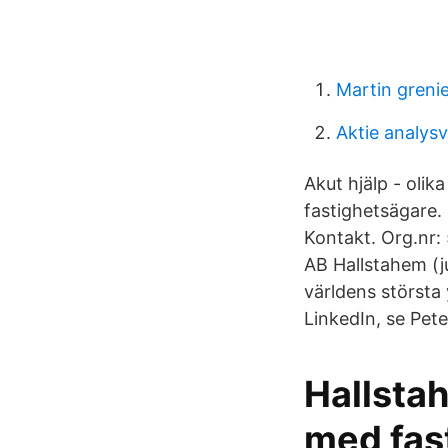
Martin greni
Aktie analys
Akut hjälp - oli
fastighetsägare
Kontakt. Org.nr:
AB Hallstahem (j
världens största 
LinkedIn, se Pete
Hallstah
med fast