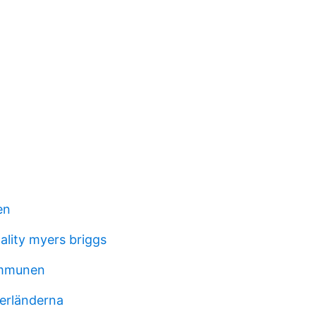
en
ality myers briggs
ommunen
erländerna