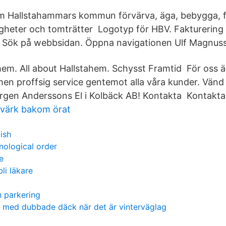
om Hallstahammars kommun förvärva, äga, bebygga, fö
tigheter och tomträtter Logotyp för HBV. Fakturering 
r. Sök på webbsidan. Öppna navigationen Ulf Magnus
hem. All about Hallstahem. Schysst Framtid För oss är
men proffsig service gentemot alla våra kunder. Vänd
Jörgen Anderssons El i Kolbäck AB! Kontakta​ Kontakta
värk bakom örat
ish
nological order
e
bli läkare
 parkering
n med dubbade däck när det är vinterväglag