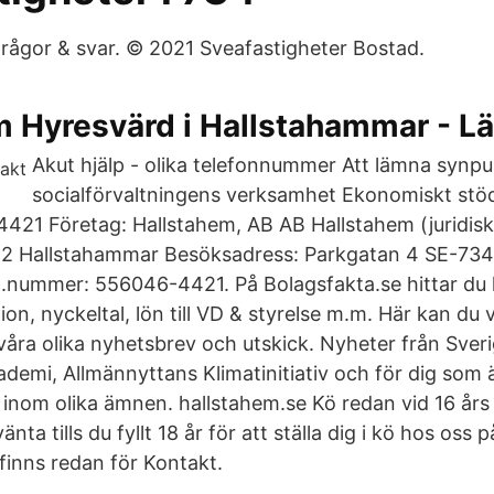
rågor & svar. © 2021 Sveafastigheter Bostad​.
m Hyresvärd i Hallstahammar - L
Akut hjälp - olika telefonnummer Att lämna synp
socialförvaltningens verksamhet Ekonomiskt stö
421 Företag: Hallstahem, AB AB Hallstahem (juridis
2 Hallstahammar Besöksadress: Parkgatan 4 SE-734
g.nummer: 556046-4421. På Bolagsfakta.se hittar du
on, nyckeltal, lön till VD & styrelse m.m. Här kan du v
åra olika nyhetsbrev och utskick. Nyheter från Sver
demi, Allmännyttans Klimatinitiativ och för dig som 
inom olika ämnen. hallstahem.se Kö redan vid 16 års
nta tills du fyllt 18 år för att ställa dig i kö hos oss
finns redan för Kontakt.