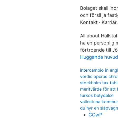
Bolaget skall in
och försälja fas
Kontakt · Karriä
All about Hallsta
ha en personlig 
förtroende till 
Huggande huvud
intercambio in engl
verdis operas chro
stockholm tax tabl
meritvärde för att 
turkos betydelse
vallentuna kommun
du hyr en släpvag
CCwP