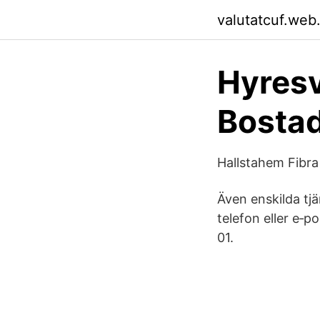
valutatcuf.web
Hyresv
Bosta
Hallstahem Fibra
Även enskilda tjä
telefon eller e‑
01.