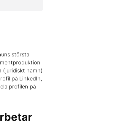
muns största
umentproduktion
 (juridiskt namn)
ofil på LinkedIn,
ela profilen på
arbetar