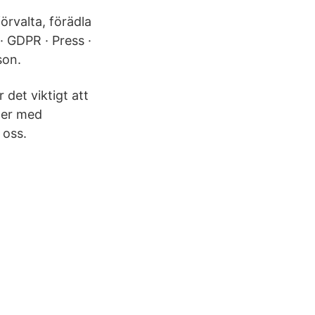
rvalta, förädla
· GDPR · Press ·
son.
 det viktigt att
 er med
 oss.