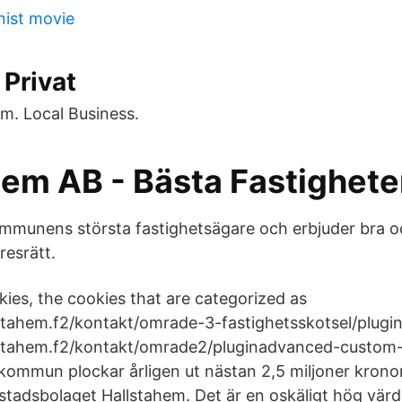
nist movie
Privat
m. Local Business.
hem AB - Bästa Fastighete
mmunens största fastighetsägare och erbjuder bra o
esrätt.
kies, the cookies that are categorized as
stahem.f2/kontakt/omrade-3-fastighetsskotsel/plug
lstahem.f2/kontakt/omrade2/pluginadvanced-custom-f
ommun plockar årligen ut nästan 2,5 miljoner kronor
stadsbolaget Hallstahem. Det är en oskäligt hög vär