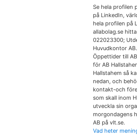
Se hela profilen
på LinkedIn, värl
hela profilen på
allabolag.se hitt
022023300; Utde
Huvudkontor AB. 
Öppettider till 
för AB Hallstahe
Hallstahem så kan
nedan, och behöv
kontakt-och föret
som skall inom 
utveckla sin org
morgondagens hy
AB på vlt.se.
Vad heter menin