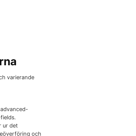
rna
ch varierande
inadvanced-
ields.
 ur det
deöverföring och