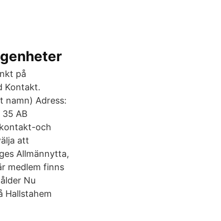
ägenheter
unkt på
d Kontakt.
kt namn) Adress:
 35 AB
 kontakt-och
älja att
iges Allmännytta,
är medlem finns
 ålder Nu
 på Hallstahem