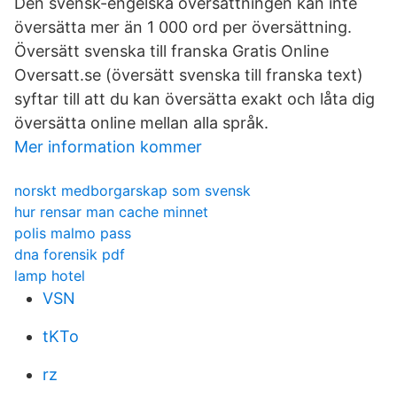
Den svensk-engelska översättningen kan inte
översätta mer än 1 000 ord per översättning.
Översätt svenska till franska Gratis Online
Oversatt.se (översätt svenska till franska text)
syftar till att du kan översätta exakt och låta dig
översätta online mellan alla språk.
Mer information kommer
norskt medborgarskap som svensk
hur rensar man cache minnet
polis malmo pass
dna forensik pdf
lamp hotel
VSN
tKTo
rz